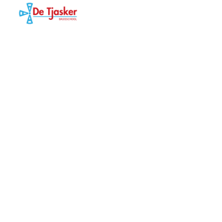
Ho
Tjasker
Ov
Bru
Bi
Le
Na
Hier 
Ond
Sa
Te
Zo
Al