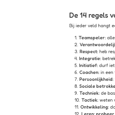
De 14 regels v
Bij ieder veld hangt 
Teamspeler:
alle
Verantwoordelij
Respect:
heb res
Integratie:
betrek
Initiatief:
durf ie
Coachen:
in een 
Persoonlijkheid:
Sociale betrokk
Techniek:
de bas
Tactiek:
weten w
Ontwikkeling:
do
Leren: probeer