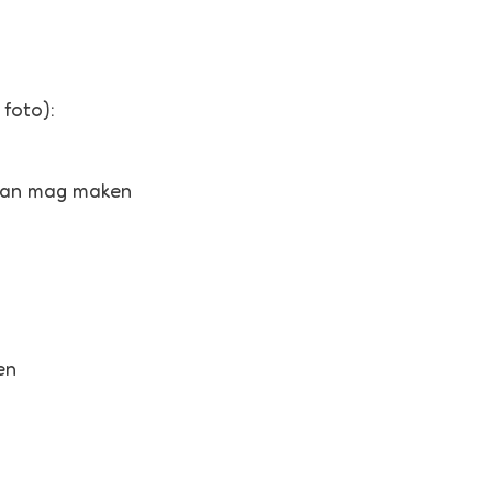
 foto):
k van mag maken
en