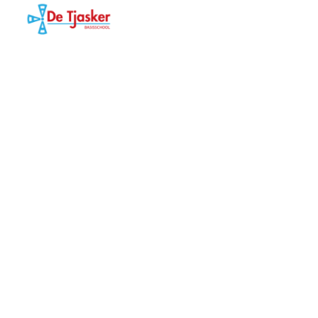
Ho
Tjasker
Ov
Bru
Bi
Le
Na
Ond
Sa
Te
Zo
Al