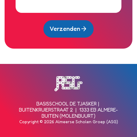
arrow_forward
Verzenden
Bezoek de homepagina van de s
BASISSCHOOL DE TJASKER
BUITENKRUIERSTRAAT 2
1333 EB ALMERE-
BUITEN (MOLENBUURT)
Copyright © 2026 Almeerse Scholen Groep (ASG)