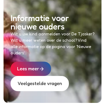
Informatie voor
nieuwe ouders
Wilt u uw kind aanmelden voor De Tjasker?
Wilt u meer weten over de school? Vind
alle informatie op de pagina voor ‘Nieuwe
ouders’.
arrow_forward
Lees meer
Veelgestelde vragen