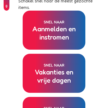
Schakel snel naar de meest gezochte
items.
SNEL NAAR
Aanmelden en
instromen
SNEL NAAR
Vakanties en
vrije dagen